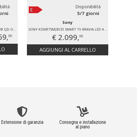
bilità
Disponibilità
orni
5/7 giorni
Sony
SONY K65XR8M25B SMART TV BRAVIA XR QD-OLED 4K 65" K65XR8M25B.CEI
SONY K55XR75M2BCEI SMART TV BRAVIA LED 4K 55" K55XR75M2B.CEI
59,
€ 2.099,
€ 2.
00
00
LO
AG
AGGIUNGI AL CARRELLO
Estensione di garanzia
Consegna e installazione
al piano