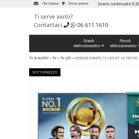
Chi siamo
Dove siamo
Orario continuato 9.30
Ti serve aiuto?
Contattaci
06 611.1610
Grandi
Piccoli
elettrodomestici
elettrodomestici
TV & AUDIO
»
TV
»
TV LED
»
HISENSE 85A69Q TV LED 85'' ULTRA HD
SOTTOPREZZO