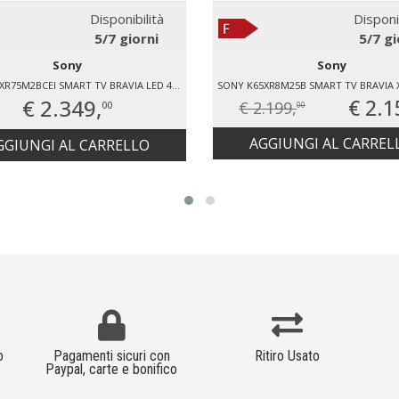
Disponibilità
Disponi
5/7 giorni
5/7 gi
Sony
Sony
SONY K65XR75M2BCEI SMART TV BRAVIA LED 4K 65" K65XR75M2B.CEI
€ 2.349,
€ 2.1
€ 2.199,
00
00
AGGIUNGI AL CARREL
GGIUNGI AL CARRELLO
o
Pagamenti sicuri con
Ritiro Usato
Paypal, carte e bonifico