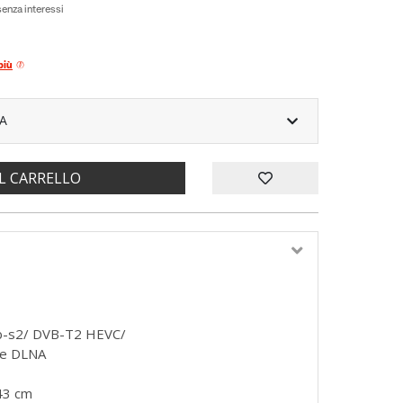
enza interessi
più
A
L CARRELLO
b-s2/ DVB-T2 HEVC/
ne DLNA
 43 cm