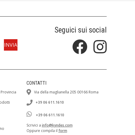
Seguici sui social
CONTATTI
 Provincia
Via della maglianella 205 00166 Roma
rodotti
+39 06 611.1610
+39 06 611.1610
Scrivici a
info@kyndes.com
ano
Oppure compila il
form