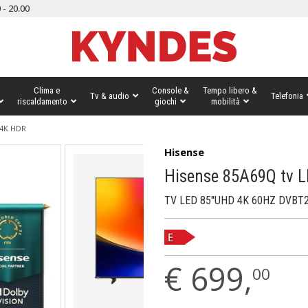
 - 20.00
Clima e
Console &
Tempo libero &
Tv & audio
Telefonia
riscaldamento
giochi
mobilità
 4K HDR
Hisense
Hisense 85A69Q tv LE
TV LED 85''UHD 4K 60HZ DVBT
€
699,
00