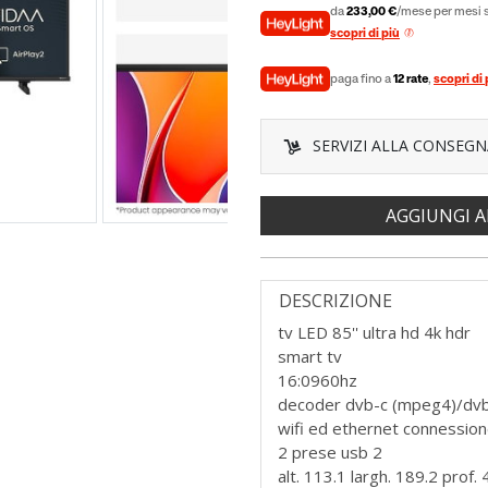
da
233,00 €
/mese per mesi s
scopri di più
paga fino a
12 rate
,
scopri di 
SERVIZI ALLA CONSEGN
AGGIUNGI A
DESCRIZIONE
tv LED 85'' ultra hd 4k hdr
smart tv
16:0960hz
decoder dvb-c (mpeg4)/dv
wifi ed ethernet connessio
2 prese usb 2
alt. 113.1 largh. 189.2 prof.