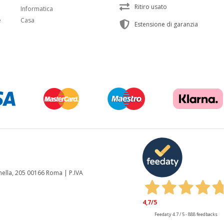
Ritiro usato
Informatica
e
Casa
Estensione di garanzia
anella, 205 00166 Roma | P.IVA
4,7
/5
Feedaty
4.7
/
5
-
888
feedbacks