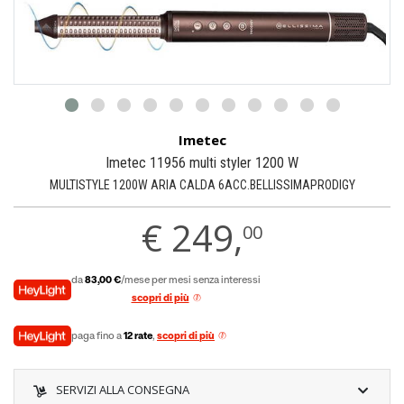
Imetec
Imetec 11956 multi styler 1200 W
MULTISTYLE 1200W ARIA CALDA 6ACC.BELLISSIMAPRODIGY
€
249,
00
da
83,00 €
/mese per mesi senza interessi
scopri di più
paga fino a
12 rate
,
scopri di più
SERVIZI ALLA CONSEGNA