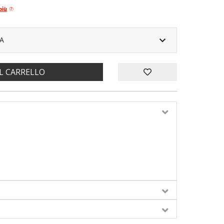
più
A
L CARRELLO