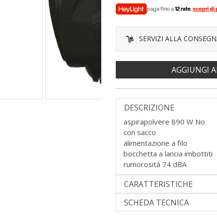
paga fino a
12 rate
,
scopri di 
SERVIZI ALLA CONSEGN
AGGIUNGI A
DESCRIZIONE
aspirapolvere 890 W No
con sacco
alimentazione a filo
bocchetta a lancia imbottiti
rumorosità 74 dBA
CARATTERISTICHE
SCHEDA TECNICA