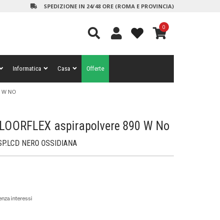
SPEDIZIONE IN 24/48 ORE (ROMA E PROVINCIA)
0
Informatica
Casa
Offerte
0 W NO
OORFLEX aspirapolvere 890 W No
ISP.LCD NERO OSSIDIANA
nza interessi