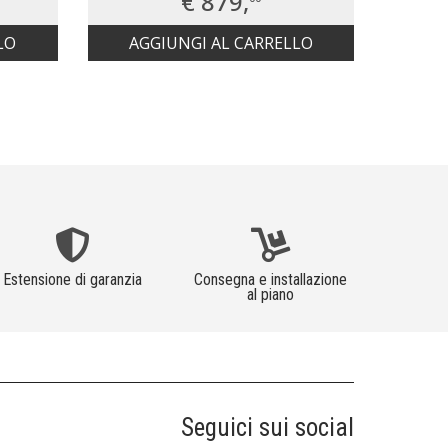
€ 879,
€ 8
AG
LO
AGGIUNGI AL CARRELLO
Estensione di garanzia
Consegna e installazione
al piano
Seguici sui social