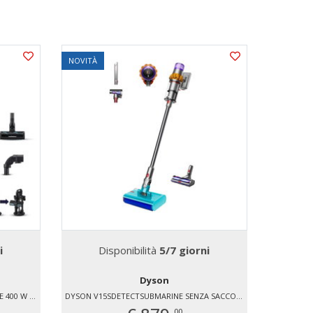
NOVITÀ
SOTTOPR
- 11 %
i
Disponibilità
5/7 giorni
Di
Dyson
SAMSUNG VS90F40DEK ASPIRAPOLVERE 400 W SALVASPAZIO
DYSON V15SDETECTSUBMARINE SENZA SACCO 240 W
00