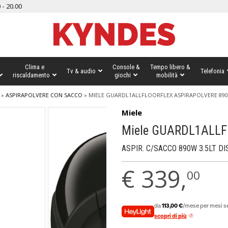
 - 20.00
Clima e
Console &
Tempo libero &
Tv & audio
Telefonia
riscaldamento
giochi
mobilità
»
ASPIRAPOLVERE CON SACCO
»
MIELE GUARDL1ALLFLOORFLEX ASPIRAPOLVERE 89
Miele
Miele GUARDL1ALLFL
ASPIR. C/SACCO 890W 3.5LT D
€
339,
00
da
113,00 €
/mese per mesi se
scopri di più