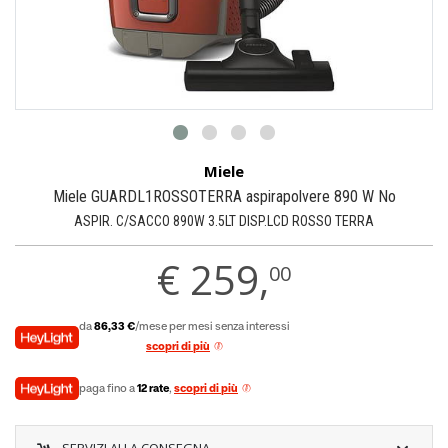
Miele
Miele GUARDL1ROSSOTERRA aspirapolvere 890 W No
ASPIR. C/SACCO 890W 3.5LT DISP.LCD ROSSO TERRA
€
259,
00
da
86,33 €
/mese per mesi senza interessi
scopri di più
paga fino a
12 rate
,
scopri di più