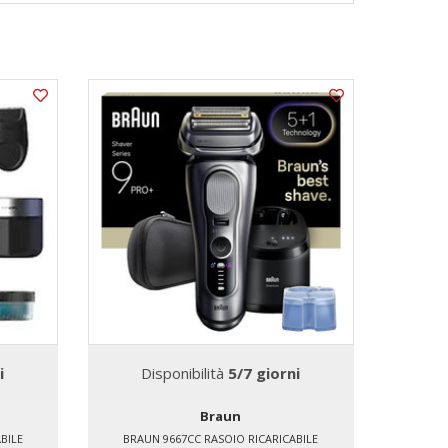
SOTTOPR
SPEDIZIO
i
Disponibilità
5/7 giorni
D
Braun
BILE
BRAUN 9667CC RASOIO RICARICABILE