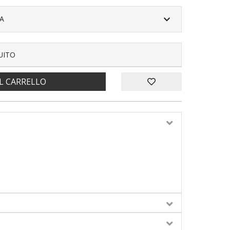
A
UITO
L CARRELLO