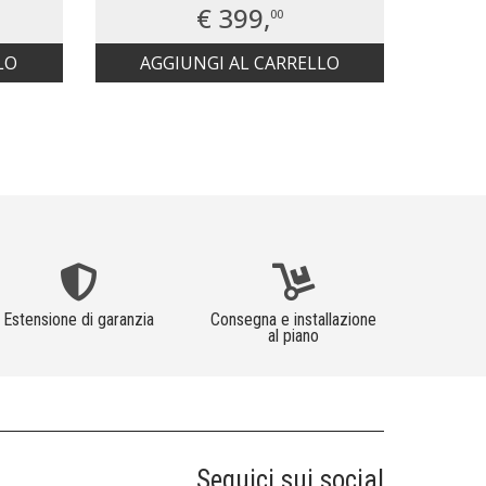
€ 399,
00
LO
AGGIUNGI AL CARRELLO
AG
Estensione di garanzia
Consegna e installazione
al piano
Seguici sui social