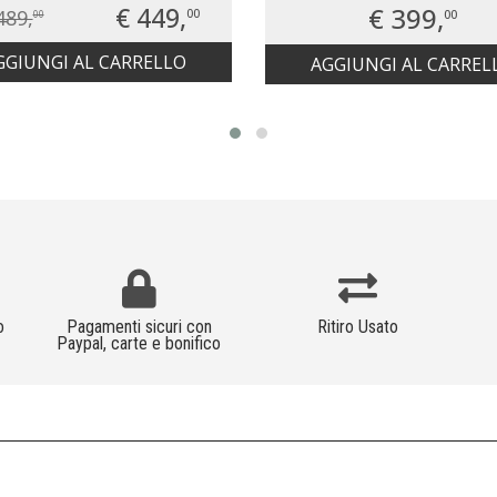
€ 449,
€ 399,
489,
00
00
00
GGIUNGI AL CARRELLO
AGGIUNGI AL CARREL
o
Pagamenti sicuri con
Ritiro Usato
Paypal, carte e bonifico