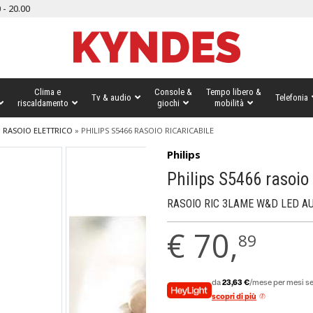
 - 20.00
Clima e
Console &
Tempo libero &
Tv & audio
Telefonia
riscaldamento
giochi
mobilità
»
RASOIO ELETTRICO
»
PHILIPS S5466 RASOIO RICARICABILE
Philips
Philips S5466 rasoio 
RASOIO RIC 3LAME W&D LED AUT
€
70,
89
da
23,63 €
/mese per mesi se
scopri di più