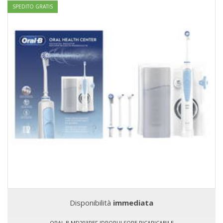
SPEDITO GRATIS
Disponibilità
immediata
ORAL B MD203REF IDROPULSORE RICARICABILE