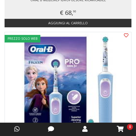
€ 68,
90
AGGIUNGI AL CARRELLO
PREZZO SOLO WEB
0