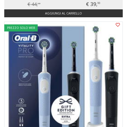
€ 39,
€ 44,
90
90
AGGIUNGI AL CARRELLO
PREZZO SOLO WEB