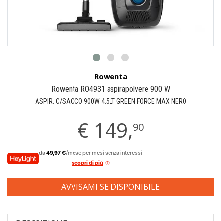
Rowenta
Rowenta RO4931 aspirapolvere 900 W
ASPIR. C/SACCO 900W 4.5LT GREEN FORCE MAX NERO
€
149,
90
da
49,97 €
/mese per mesi senza interessi
scopri di più
AVVISAMI SE DISPONIBILE