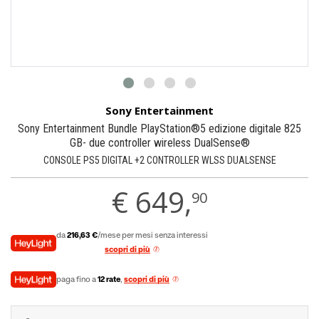
Sony Entertainment
Sony Entertainment Bundle PlayStation®5 edizione digitale 825
GB- due controller wireless DualSense®
CONSOLE PS5 DIGITAL +2 CONTROLLER WLSS DUALSENSE
€
649,
90
da
216,63 €
/mese per mesi senza interessi
scopri di più
paga fino a
12 rate
,
scopri di più