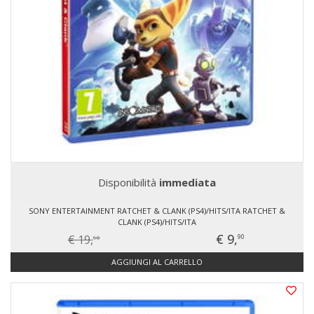
Disponibilità
immediata
SONY ENTERTAINMENT RATCHET & CLANK (PS4)/HITS/ITA RATCHET &
CLANK (PS4)/HITS/ITA
€ 9,
€ 19,
90
90
AGGIUNGI AL CARRELLO