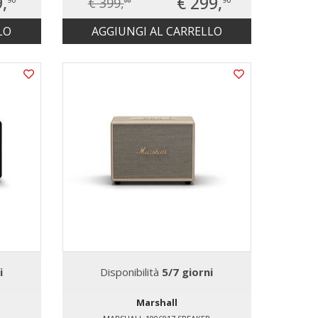
9,
€ 299,
€ 399,
90
90
00
LO
AGGIUNGI AL CARRELLO
i
Disponibilità
5/7 giorni
Marshall