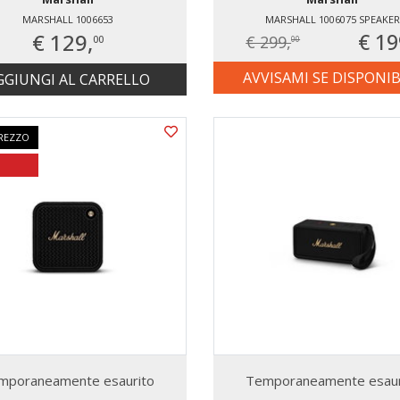
MARSHALL 1006653
MARSHALL 1006075 SPEAKER
€ 129,
€ 19
€ 299,
00
00
AVVISAMI SE DISPONIB
GGIUNGI AL CARRELLO
REZZO
mporaneamente esaurito
Temporaneamente esaur