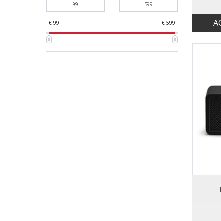
A
€ 99
€ 599