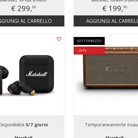
MARSHALL 1007428 SPEAKER
MARSHALL 1006004 SPEAKER
€ 299,
€ 199,
00
90
GGIUNGI AL CARRELLO
AGGIUNGI AL CARREL
SOTTOPREZZO
- 33 %
Disponibilità
5/7 giorni
Temporaneamente esaur
Marshall
Marshall