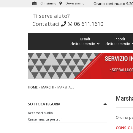
Chi siamo
Dove siamo
Orario continuato 9.30
Ti serve aiuto?
Contattaci
06 611.1610
Grandi
Piccoli
elettrodomestici
elettrodomestici
HOME
»
MARCHI
» MARSHALL
Marsha
SOTTOCATEGORIA
Accessori audio
Ordina p
Casse musica portatili
CONSIGL