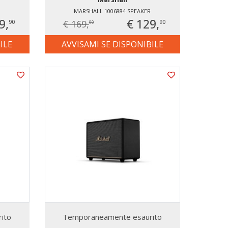
MARSHALL 1006884 SPEAKER
9,
€ 129,
€ 169,
90
90
90
ILE
AVVISAMI SE DISPONIBILE
ito
Temporaneamente esaurito