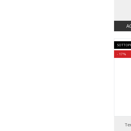
A
SOTTOP
- 17 %
Te