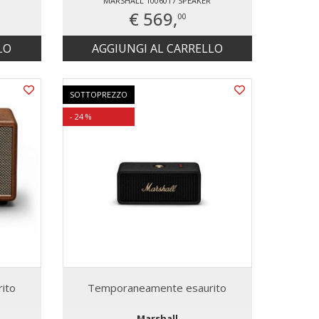
MARSHALL 1006017 SPEAKER
€ 569,
00
LO
AGGIUNGI AL CARRELLO
SOTTOPREZZO
- 24 %
ito
Temporaneamente esaurito
Marshall