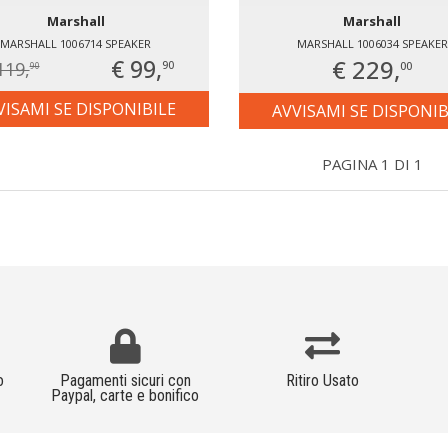
Marshall
Marshall
MARSHALL 1006714 SPEAKER
MARSHALL 1006034 SPEAKER
€ 99,
€ 229,
119,
00
90
90
VISAMI SE DISPONIBILE
AVVISAMI SE DISPONIB
PAGINA 1 DI 1
o
Pagamenti sicuri con
Ritiro Usato
Paypal, carte e bonifico