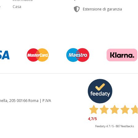
e
Casa
Estensione di garanzia
anella, 205 00166 Roma | P.IVA
4,7
/5
Feedaty
4.7
/
5
-
887
feedbacks