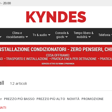
 - 20.00
Clima e
Console &
Tempo libero &
Tv & audio
Telefonia
riscaldamento
giochi
mobilità
ll
12 articoli
er
PREZZO PIÙ BASSO
PREZZO PIÙ ALTO
NOVITÀ
PROMOZIONE
IATI