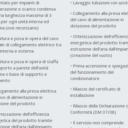
ntato per impianti di
• Lavaggio tubazioni con azot
gerazione e scarico condensa
• Collegamento alla presa elet
na lunghezza massima di 3
del cavo di alimentazione in
 per ogni unità interna ed
dotazione del prodotto
na (ove necessario)
• Ottimizzazione dell’efficien
nitura e posa in opera del cavo
energetica del prodotto tram
le di collegamento elettrico tra
estrazione dell’aria dall’impia
 interna e esterna
(creazione del vuoto)
nitura e posa in opera di staffa
• Prima accensione e spiegaz
pporto a parete dell'unità
del funzionamento del
na o base di supporto a
condizionatore
mento
• Rilascio del certificato di
legamento alla presa elettrica
installazione
avo di alimentazione in
ione del prodotto
• Rilascio della Dichiarazione d
Conformità (DM 37/08)
imizzazione dell’efficienza
etica del prodotto tramite
• Il servizio non comprende
zione dell’aria dall’impianto