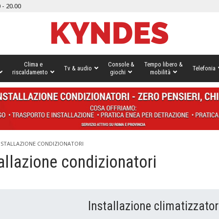
 - 20.00
Clima e
Console &
Tempo libero &
Tv & audio
Telefonia
riscaldamento
giochi
mobilità
NSTALLAZIONE CONDIZIONATORI
allazione condizionatori
Installazione climatizzator