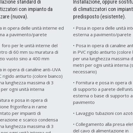
llazione standard di
Installazione, oppure sostit
tizzatori con impianto da
di climatizzatori con impian
zzare (nuova).
predisposto (esistente).
a in opera delle unità interne ed
• Posa in opera delle unità in
rna a pavimento/parete
esterna a pavimento/parete
1 foro per le unità interne del
• Posa in opera di canaline an
tro di 60 mm su muratura di
in PVC rigido antiurto (colore
izio vuoto sino a 400 mm
per una lunghezza massima d
metri per ogni unità interna (
a in opera di canaline anti-UVA
necessario)
C rigido antiurto (colore bianco)
na lunghezza massima di 3
• Fornitura e posa in opera di
 per ogni unità interna
di supporto a parete dell'unit
esterna o base di supporto a
nitura e posa in opera di
pavimento
ione frigorifera in rame
ntato per impianti di
• Lavaggio tubazioni con azot
gerazione e scarico condensa
• Collegamento alla presa elet
na lunghezza massima di 3
del cavo di alimentazione in
 per ogni unità interna ed