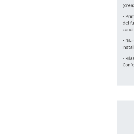
(crea
• Pri
del f
condi
• Rila
insta
• Ril
Conf