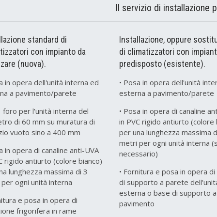
Il servizio di installazione
llazione standard di
Installazione, oppure sostit
tizzatori con impianto da
di climatizzatori con impian
zzare (nuova).
predisposto (esistente).
a in opera dell'unità interna ed
• Posa in opera dell'unità int
rna a pavimento/parete
esterna a pavimento/parete
1 foro per l'unità interna del
• Posa in opera di canaline an
tro di 60 mm su muratura di
in PVC rigido antiurto (colore
izio vuoto sino a 400 mm
per una lunghezza massima d
metri per ogni unità interna (
a in opera di canaline anti-UVA
necessario)
C rigido antiurto (colore bianco)
na lunghezza massima di 3
• Fornitura e posa in opera di
 per ogni unità interna
di supporto a parete dell'unit
esterna o base di supporto a
nitura e posa in opera di
pavimento
ione frigorifera in rame