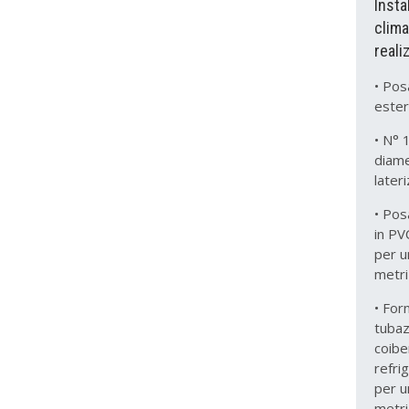
Insta
clima
reali
• Pos
este
• N° 
diame
later
• Pos
in PV
per u
metri
• For
tubaz
coibe
refri
per u
metri