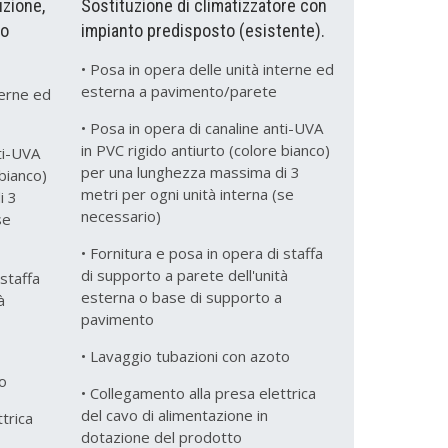
uzione,
Sostituzione di climatizzatore con
to
impianto predisposto (esistente).
• Posa in opera delle unità interne ed
esterna a pavimento/parete
terne ed
• Posa in opera di canaline anti-UVA
in PVC rigido antiurto (colore bianco)
ti-UVA
per una lunghezza massima di 3
 bianco)
metri per ogni unità interna (se
i 3
necessario)
se
• Fornitura e posa in opera di staffa
di supporto a parete dell'unità
 staffa
esterna o base di supporto a
à
pavimento
• Lavaggio tubazioni con azoto
o
• Collegamento alla presa elettrica
del cavo di alimentazione in
trica
dotazione del prodotto