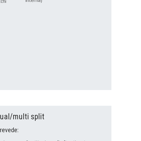
chi
ual/multi split
 prevede: