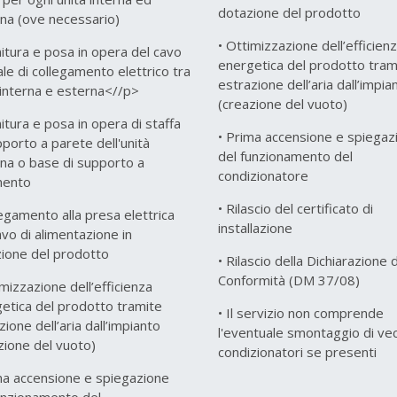
dotazione del prodotto
na (ove necessario)
• Ottimizzazione dell’efficien
nitura e posa in opera del cavo
energetica del prodotto tram
le di collegamento elettrico tra
estrazione dell’aria dall’impia
 interna e esterna<//p>
(creazione del vuoto)
nitura e posa in opera di staffa
• Prima accensione e spiegaz
pporto a parete dell'unità
del funzionamento del
na o base di supporto a
condizionatore
mento
• Rilascio del certificato di
legamento alla presa elettrica
installazione
avo di alimentazione in
ione del prodotto
• Rilascio della Dichiarazione d
Conformità (DM 37/08)
imizzazione dell’efficienza
etica del prodotto tramite
• Il servizio non comprende
zione dell’aria dall’impianto
l'eventuale smontaggio di vec
zione del vuoto)
condizionatori se presenti
ma accensione e spiegazione
unzionamento del