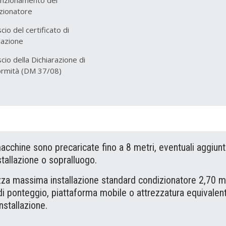
zionatore
scio del certificato di
llazione
ascio della Dichiarazione di
ormità (DM 37/08)
acchine sono precaricate fino a 8 metri, eventuali aggiun
stallazione o sopralluogo.
zza massima installazione standard condizionatore 2,70 metr
di ponteggio, piattaforma mobile o attrezzatura equivalen
installazione.