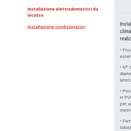
Installazione elettrodomestici da
incasso
Insta
Installazione condizionatori
clima
reali
• Pos
este
• N° 
diame
later
• Pos
in PV
per u
metri
• For
tubaz