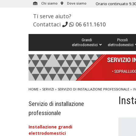
Chi siamo
Dove siamo
Orario continuato 9.30
Ti serve aiuto?
Contattaci
06 611.1610
Grandi
Piccoli
elettrodomestici
elettrodomestici
HOME
»
SERVIZI
»
SERVIZIO DI INSTALLAZIONE PROFESSIONALE
» I
Inst
Servizio di installazione
professionale
Installazione grandi
elettrodomestici