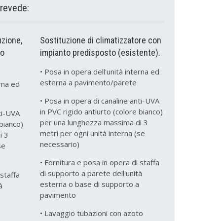
 prevede:
uzione,
Sostituzione di climatizzatore con
to
impianto predisposto (esistente).
• Posa in opera dell'unità interna ed
esterna a pavimento/parete
erna ed
• Posa in opera di canaline anti-UVA
in PVC rigido antiurto (colore bianco)
ti-UVA
per una lunghezza massima di 3
 bianco)
metri per ogni unità interna (se
i 3
necessario)
se
• Fornitura e posa in opera di staffa
di supporto a parete dell'unità
 staffa
esterna o base di supporto a
à
pavimento
• Lavaggio tubazioni con azoto