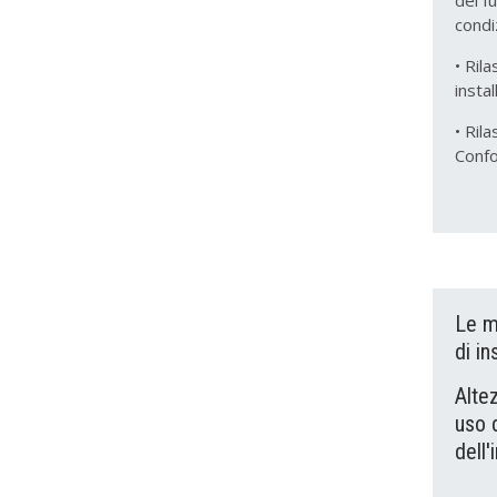
condi
• Rila
insta
• Ril
Conf
Le m
di in
Alte
uso 
dell'