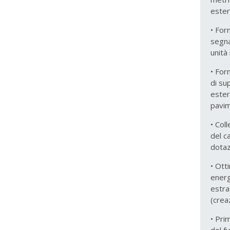
ester
• For
segna
unità
• For
di su
ester
pavi
• Col
del c
dotaz
• Ott
energ
estra
(crea
• Pri
del f