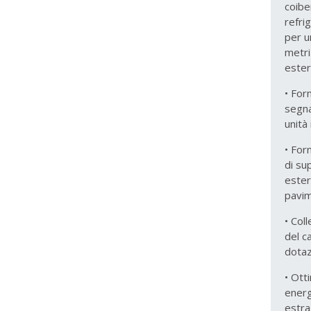
coibe
refri
per u
metri
ester
• For
segna
unità
• For
di su
ester
pavi
• Col
del c
dotaz
• Ott
energ
estra