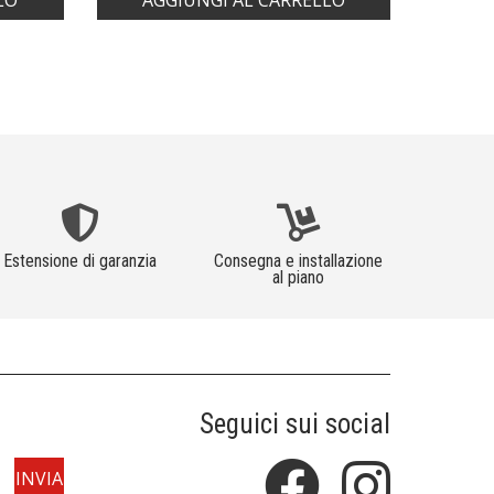
LO
AGGIUNGI AL CARRELLO
AG
Estensione di garanzia
Consegna e installazione
al piano
Seguici sui social