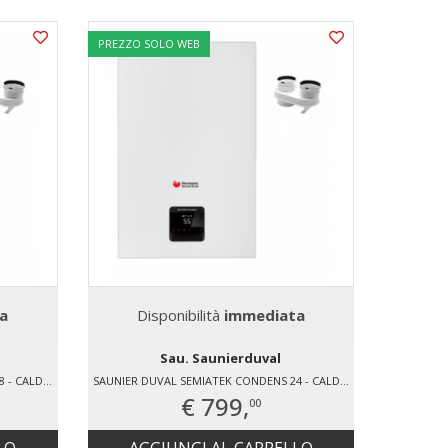
PREZZO SOLO WEB
PREZZO 
a
Disponibilità
immediata
Di
Sau. Saunierduval
SAUNIER DUVAL SEMIATEK CONDENS 28 - CALDAIA MURALE A CONDENSAZIONE - AS/2
SAUNIER DUVAL SEMIATEK CONDENS 24 - CALDAIA MURALE A CONDENSAZIONE - AS/2
€ 799,
00