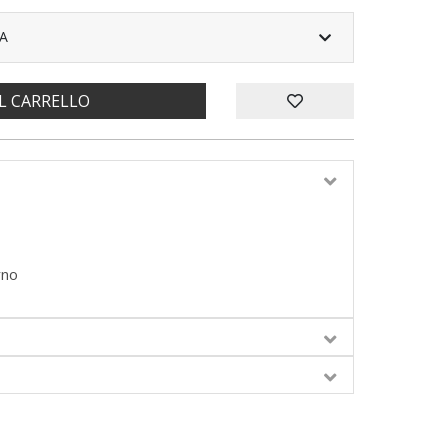
A
L CARRELLO
rno