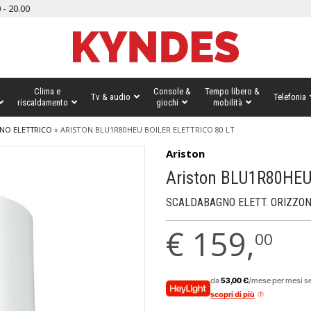
 - 20.00
Clima e
Console &
Tempo libero &
Tv & audio
Telefonia
riscaldamento
giochi
mobilità
NO ELETTRICO
»
ARISTON BLU1R80HEU BOILER ELETTRICO 80 LT
Ariston
Ariston BLU1R80HEU b
SCALDABAGNO ELETT. ORIZZON
€
159,
00
da
53,00 €
/mese per mesi se
scopri di più