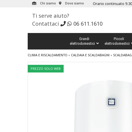
Chi siamo
Dove siamo
Orario continuato 9.30
Ti serve aiuto?
Contattaci
06 611.1610
Grandi
Piccoli
elettrodomestici
elettrodomestici
CLIMA E RISCALDAMENTO
»
CALDAIA E SCALDABAGNI
»
SCALDABAG
PREZZO SOLO WEB