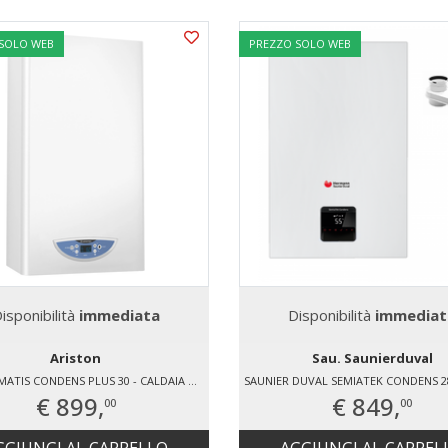
 SOLO WEB
PREZZO SOLO WEB
isponibilità
immediata
Disponibilità
immediat
Ariston
Sau. Saunierduval
ARISTON MATIS CONDENS PLUS 30 - CALDAIA MURALE A CONDENSAZIONE
€ 899,
€ 849,
00
00