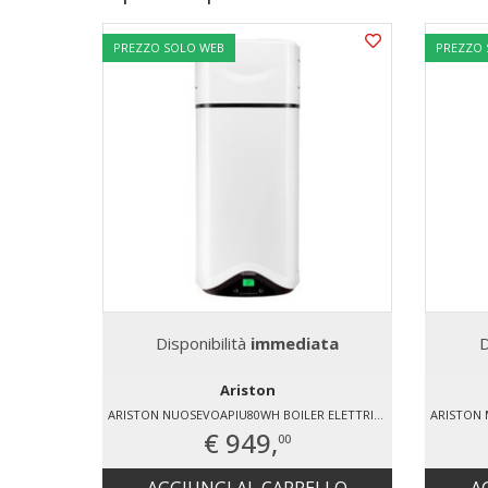
PREZZO SOLO WEB
PREZZO
Disponibilità
immediata
D
Ariston
ARISTON NUOSEVOAPIU80WH BOILER ELETTRICO
€ 949,
00