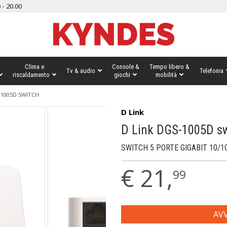
 - 20.00
Clima e
Console &
Tempo libero &
Tv & audio
Telefonia
riscaldamento
giochi
mobilità
-1005D SWITCH
D Link
D Link DGS-1005D s
SWITCH 5 PORTE GIGABIT 10/
€
21,
99
AVV