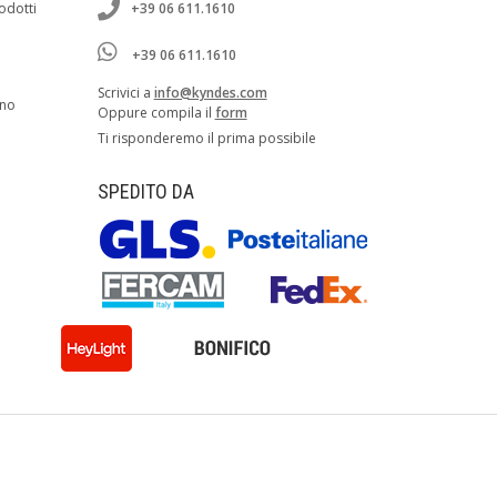
rodotti
+39 06 611.1610
+39 06 611.1610
Scrivici a
info@kyndes.com
ano
Oppure compila il
form
Ti risponderemo il prima possibile
SPEDITO DA