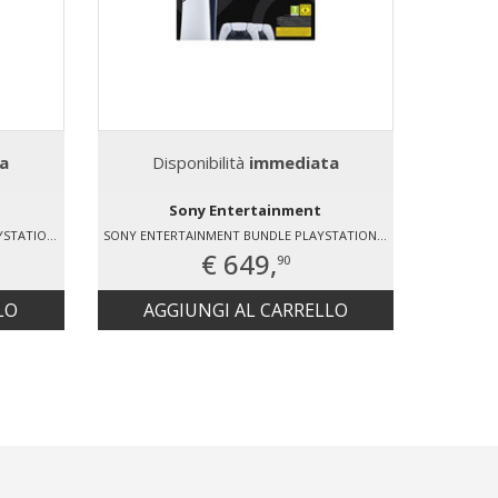
a
Disponibilità
immediata
D
Sony Entertainment
SONY ENTERTAINMENT CONSOLE PLAYSTATION®5 – 1TB
SONY ENTERTAINMENT BUNDLE PLAYSTATION®5 EDIZIONE DIGITALE 825 GB- DUE CONTROLLER WIRELESS DUALSENSE®
DJI
€ 649,
90
LO
AGGIUNGI AL CARRELLO
AG