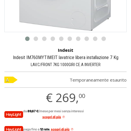
Indesit
Indesit IM760MYTIMEIT lavatrice libera installazione 7 Kg
LAV.C/FRONT 7KG 1000GIRI CE.A INVERTER
Temporaneamente esaurito
€
269,
00
da
89,67 €
/mese per mesi senza interessi
scopri di più
paga fino a
12 rate
,
scopri di più