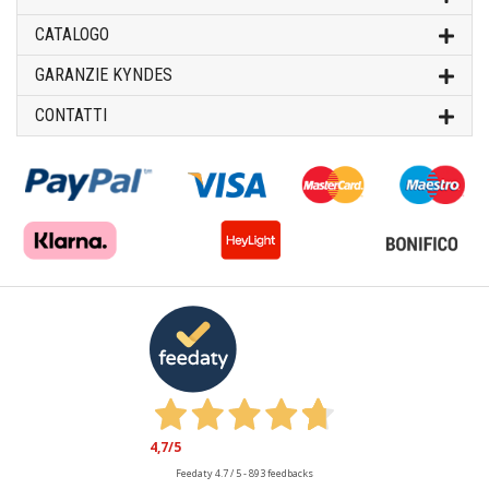
CATALOGO
GARANZIE KYNDES
CONTATTI
4,7
/5
Feedaty
4.7
/
5
-
893
feedbacks