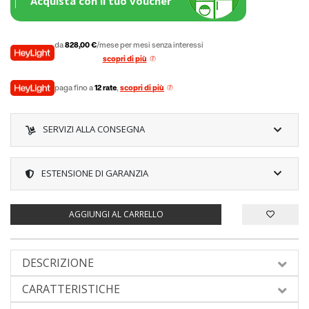
Acquista con il tuo voucher
da
828,00 €
/mese per mesi senza interessi
scopri di più
paga fino a
12 rate
,
scopri di più
SERVIZI ALLA CONSEGNA
ESTENSIONE DI GARANZIA
AGGIUNGI AL CARRELLO
DESCRIZIONE
CARATTERISTICHE