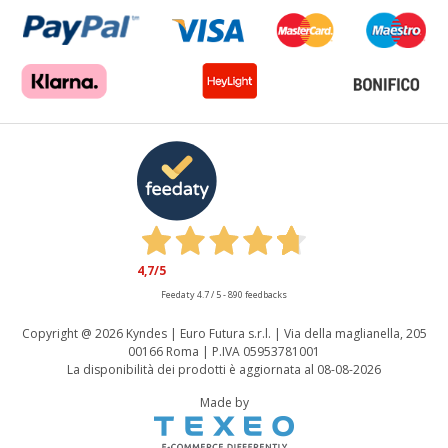
4,7
/5
Feedaty
4.7
/
5
-
890
feedbacks
Copyright @
2026 Kyndes | Euro Futura s.r.l. | Via della maglianella, 205
00166 Roma | P.IVA 05953781001
La disponibilità dei prodotti è aggiornata al 08-08-2026
Made by