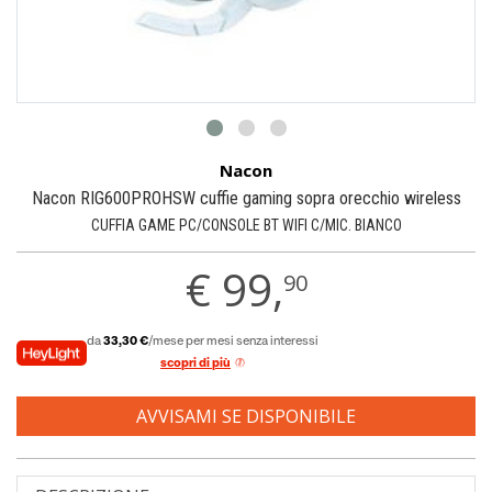
Nacon
Nacon RIG600PROHSW cuffie gaming sopra orecchio wireless
CUFFIA GAME PC/CONSOLE BT WIFI C/MIC. BIANCO
€
99,
90
da
33,30 €
/mese per mesi senza interessi
scopri di più
AVVISAMI SE DISPONIBILE