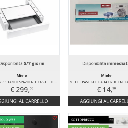
Disponibilità
5/7 giorni
Disponibilità
immediat
Miele
Miele
MIELE WTV511 TANTO SPAZIO NEL CASSETTO GRAZIE ALLA FUNZIONE PUSH-PULL PER LE ASCIUGATRICI CHROME EDITION T1 E T1 CLASSIC PER TUTTE LE SERIE DI LAVATRICI MIELE (ECCETTO WTZH/WTW) ALTEZZA WTV: 12 CM COLORE: BIANCO LOTO
€ 299,
€ 14,
00
90
GGIUNGI AL CARRELLO
AGGIUNGI AL CARREL
 SOLO WEB
SOTTOPREZZO