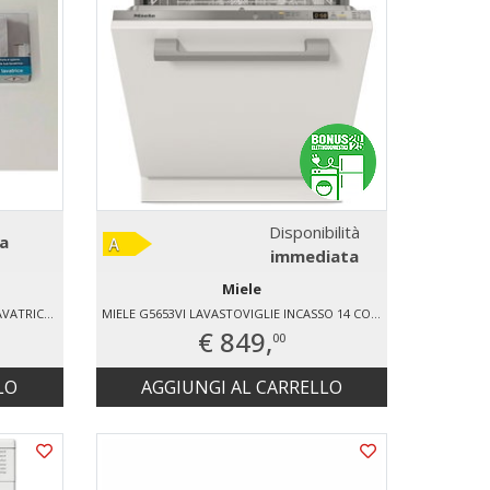
Disponibilità
a
immediata
Miele
MIELE 6 PASTIGLIE DA 14 GR. IGIENE LAVATRICE (6 PASTIGLIE DA 14 GR)
MIELE G5653VI LAVASTOVIGLIE INCASSO 14 COPERTI
€ 849,
00
LO
AGGIUNGI AL CARRELLO