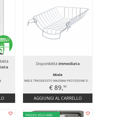
bilità
Disponibilità
immediata
iata
Miele
N
MIELE TRK555CESTO MASSIMA PROTEZIONE DEI TESSUTI DELICATI SVILUPPATO APPOSITAMENTE PER ASCIUGATRICI MIELE PER L'IMPIEGO IN TUTTE LE ASCIUGATRICI T1
€ 89,
90
LO
AGGIUNGI AL CARRELLO
PREZZO SOLO WEB