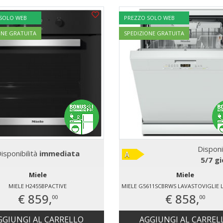
 SOLO WEB
PREZZO SOLO WEB
ONE GRATUITA
SPEDIZIONE GRATUITA
Disponi
isponibilità
immediata
5/7 gi
Miele
Miele
MIELE H2455BPACTIVE
€ 859,
€ 858,
00
00
GGIUNGI AL CARRELLO
AGGIUNGI AL CARREL