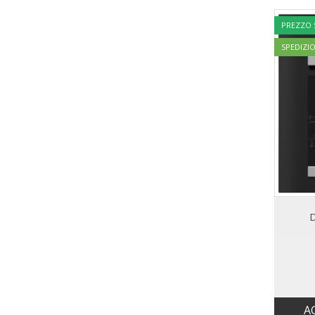
PREZZO
SPEDIZI
D
A