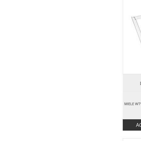
Samsung
Samsung Mobilieri
San Giorgio
Sekom
Severin
Sharp
Siemens
Smartway
Smeg
Trabo
Whirlpool
Wpro
A