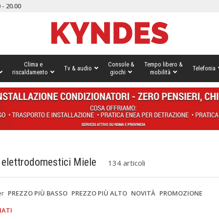
 - 20.00
Clima e
Console &
Tempo libero &
Tv & audio
Telefonia
riscaldamento
giochi
mobilità
 elettrodomestici Miele
134 articoli
er
PREZZO PIÙ BASSO
PREZZO PIÙ ALTO
NOVITÀ
PROMOZIONE
IATI