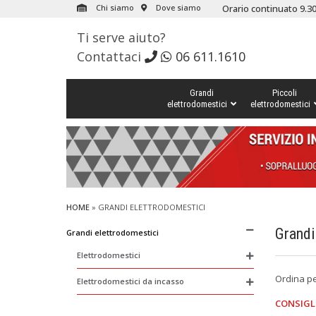
Chi siamo
Dove siamo
Orario continuato 9.30
Ti serve aiuto?
Contattaci
06 611.1610
Grandi
Piccoli
elettrodomestici
elettrodomestici
HOME
»
GRANDI
ELETTRODOMESTICI
Grandi
Grandi elettrodomestici
Elettrodomestici
Ordina p
Elettrodomestici da incasso
CONSIGL