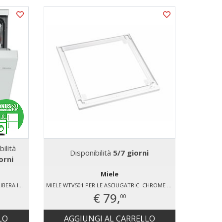
bilità
Disponibilità
5/7 giorni
orni
Miele
MIELE G5611SCBRWS LAVASTOVIGLIE LIBERA INSTALLAZIONE 14 COPERTI
MIELE WTV501 PER LE ASCIUGATRICI CHROME EDITION T1 E T1 CLASSIC PER TUTTE LE LAVATRICI MIELE (A ECCEZIONE DI W 1000 E WTZH) PER W 3000, W 5000 E W CLASSIC SOLO CON PANNELLO COMANDI DRITTO ALTEZZA WTV: 2,5 CM COLORE: BIANCO LOTO
€ 79,
00
LO
AGGIUNGI AL CARRELLO