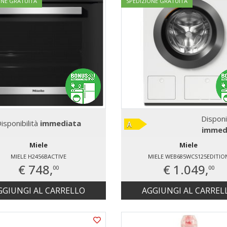
ONE GRATUITA
SPEDIZIONE GRATUITA
Disponi
isponibilità
immediata
immed
Miele
Miele
MIELE H2456BACTIVE
MIELE WEB685WCS125EDITIO
€ 748,
€ 1.049,
00
00
GGIUNGI AL CARRELLO
AGGIUNGI AL CARREL