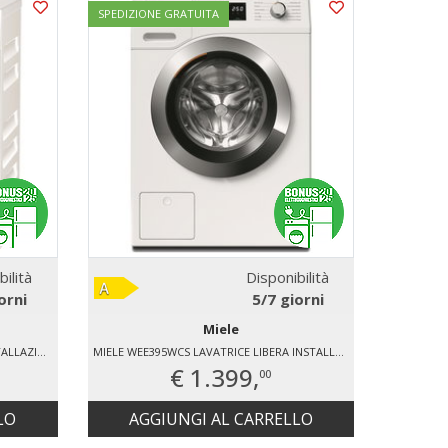
SPEDIZIONE GRATUITA
bilità
Disponibilità
orni
5/7 giorni
Miele
MIELE WCR 870 LAVATRICE LIBERA INSTALLAZIONE 9 KG
MIELE WEE395WCS LAVATRICE LIBERA INSTALLAZIONE 8 KG
€ 1.399,
00
LO
AGGIUNGI AL CARRELLO