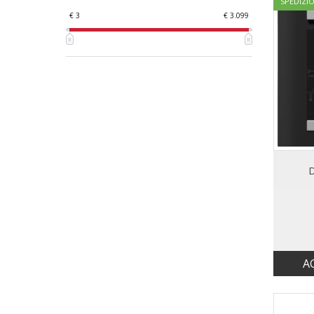
SPEDIZI
I Genio
€ 3
€ 3.099
Imperia
Indesit
Kitchenaid
La Germania
Laica
Lg
Liebherr
Lofra
Magic Vac
Meliconi
D
Midea
Moulinex
Munari
Nikkei
Ninja
Ocean
A
Philips
Puro
Reber
Rgv