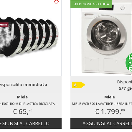
SPEDIZIONE GRATUITA
Disponi
isponibilità
immediata
5/7 gi
Miele
Miele
MIELE 11841360 100 % DI PLASTICA RICICLATA SOLUZIONE ECOLOGICA E RICICLABILE IL NOSTRO OBIETTIVO È DI MANTENERE BASSO L'INQUINAMENTO AMBIENTALE. LA PLASTICA DI ALCUNI IMBALLAGGI, COME P.ES. DEI BICCHIERINI DEL POWERDISK O DEI FLACONI DI BRILLANTANTE, È PRO
€ 65,
€ 1.799,
90
00
GGIUNGI AL CARRELLO
AGGIUNGI AL CARREL