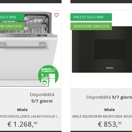
 SOLO WEB
PREZZO SOLO WEB
ONE GRATUITA
SPEDIZIONE GRATUITA
Disponibilità
Disponibilità
5/7 giorn
5/7 giorni
Miele
Miele
MIELE G7293SCVIEXCELLENCE LAVASTOVIGLIE INCASSO 14 COPERTI
MIELE M2230OBSW MICROONDE INCAS
€ 1.268,
€ 853,
00
00