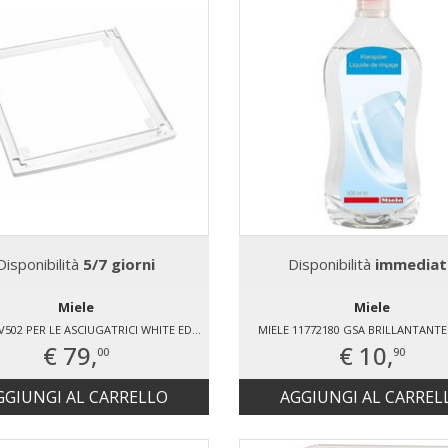
Disponibilità
5/7 giorni
Disponibilità
immediat
Miele
Miele
MIELE WTV502 PER LE ASCIUGATRICI WHITE EDITION T1 PER TUTTE LE LAVATRICI MIELE (A ECCEZIONE DI W 1000 E WTZH) PER W 3000, W 5000 E W CLASSIC SOLO CON PANNELLO COMANDI DRITTO ALTEZZA WTV: 2,5 CM COLORE: BIANCO LOTO
MIELE 11772180 GSA BRILLANTANTE
€ 79,
€ 10,
00
90
GGIUNGI AL CARRELLO
AGGIUNGI AL CARREL