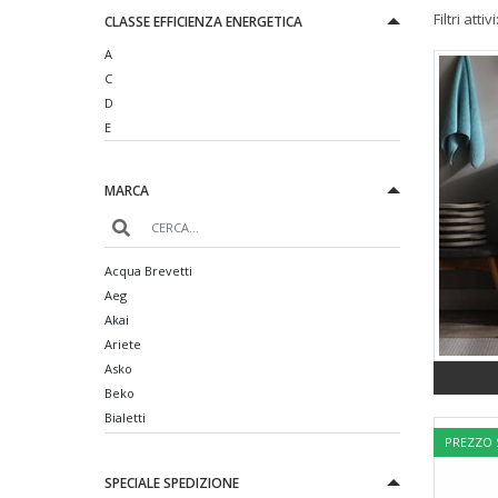
Filtri attivi
CLASSE EFFICIENZA ENERGETICA
A
C
D
E
MARCA
Acqua Brevetti
Aeg
Akai
Ariete
Asko
Beko
Bialetti
PREZZO
Blendjet
Bosch
SPECIALE SPEDIZIONE
Bosch Mobilieri