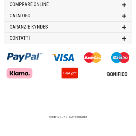
COMPRARE ONLINE
CATALOGO
GARANZIE KYNDES
CONTATTI
Feedaty
4.7
/
5
-
890
feedbacks