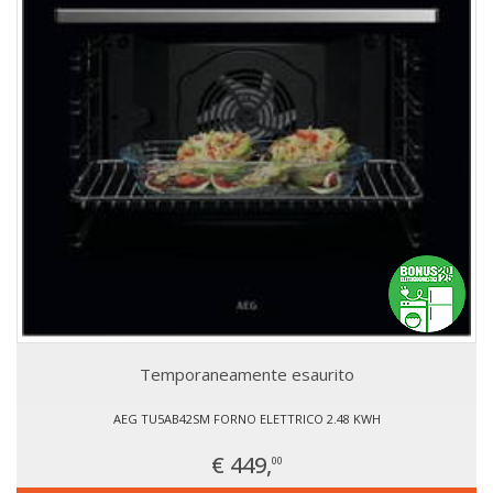
Temporaneamente esaurito
AEG TU5AB42SM FORNO ELETTRICO 2.48 KWH
€ 449,
00