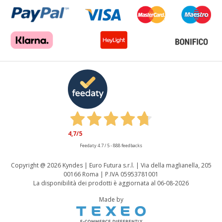
4,7
/5
Feedaty
4.7
/
5
-
888
feedbacks
Copyright @
2026 Kyndes | Euro Futura s.r.l. | Via della maglianella, 205
00166 Roma | P.IVA 05953781001
La disponibilità dei prodotti è aggiornata al 06-08-2026
Made by