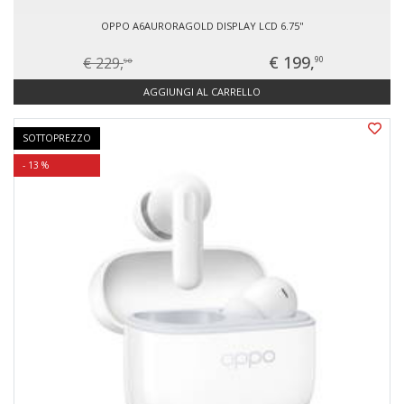
OPPO A6AURORAGOLD DISPLAY LCD 6.75''
€ 199,
€ 229,
90
90
AGGIUNGI AL CARRELLO
SOTTOPREZZO
- 13 %