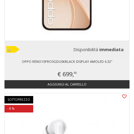
Disponibilità
immediata
OPPO RENO15PRO5GDUSKBLACK DISPLAY AMOLED 6.32''
€ 699,
90
AGGIUNGI AL CARRELLO
SOTTOPREZZO
- 8 %