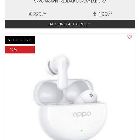
OPPO A6SAPPHIREBLACK DISPLAY LCD 6.75''
€ 199,
€ 229,
90
90
AGGIUNGI AL CARRELLO
SOTTOPREZZO
- 10 %