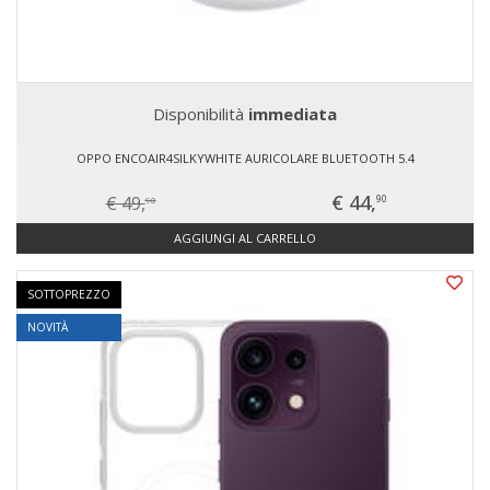
Disponibilità
immediata
OPPO ENCOAIR4SILKYWHITE AURICOLARE BLUETOOTH 5.4
€ 44,
€ 49,
90
90
AGGIUNGI AL CARRELLO
SOTTOPREZZO
NOVITÀ