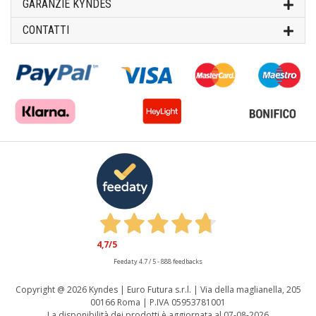
GARANZIE KYNDES
CONTATTI
4,7
/5
Feedaty
4.7
/
5
-
888
feedbacks
Copyright @
2026 Kyndes | Euro Futura s.r.l. | Via della maglianella, 205
00166 Roma | P.IVA 05953781001
La disponibilità dei prodotti è aggiornata al 07-08-2026