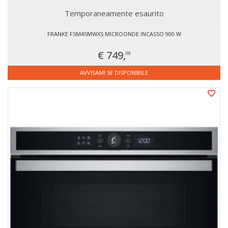
Temporaneamente esaurito
FRANKE FSM45MWXS MICROONDE INCASSO 900 W
€ 749,
00
AVVISAMI SE DISPONIBILE