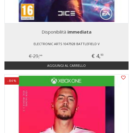
Disponibilità
immediata
ELECTRONIC ARTS 1047928 BATTLEFIELD V
€ 4,
€ 29,
90
90
AGGIUNGI AL CARRELLO
- 84 %