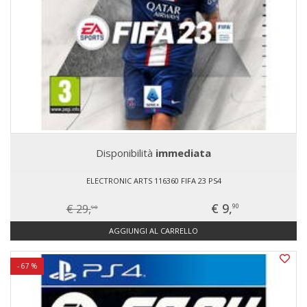
Disponibilità
immediata
ELECTRONIC ARTS 116360 FIFA 23 PS4
€ 9,
€ 29,
90
90
AGGIUNGI AL CARRELLO
- 67 %