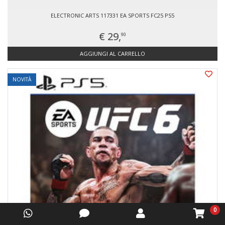
ELECTRONIC ARTS 117331 EA SPORTS FC25 PS5
€ 29,
90
AGGIUNGI AL CARRELLO
NOVITÀ
0