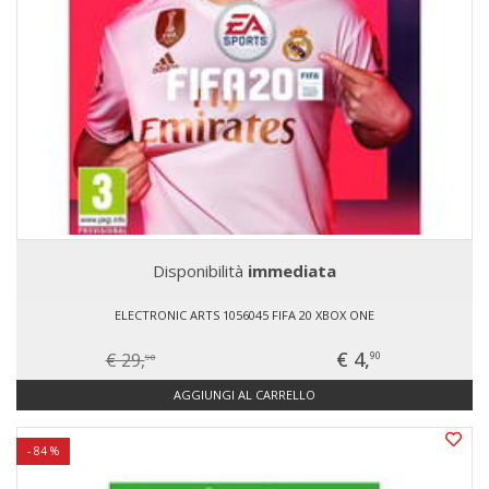
Disponibilità
immediata
ELECTRONIC ARTS 1056045 FIFA 20 XBOX ONE
€ 4,
€ 29,
90
90
AGGIUNGI AL CARRELLO
- 84 %