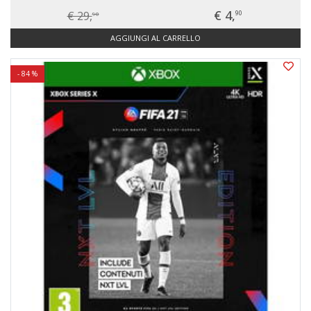
€ 4,
€ 29,
90
90
AGGIUNGI AL CARRELLO
- 84 %