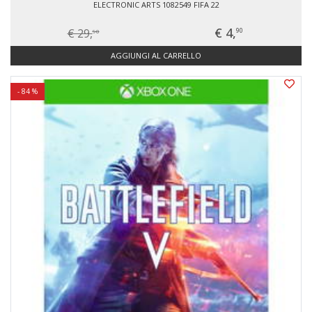
ELECTRONIC ARTS 1082549 FIFA 22
€ 4,
€ 29,
90
90
AGGIUNGI AL CARRELLO
- 84 %