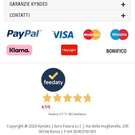
GARANZIE KYNDES
CONTATTI
4,7
/5
Feedaty
4.7
/
5
-
892
feedbacks
Copyright @
2026 Kyndes | Euro Futura s.r.l. | Via della maglianella, 205
00166 Roma | P.IVA 05953781001