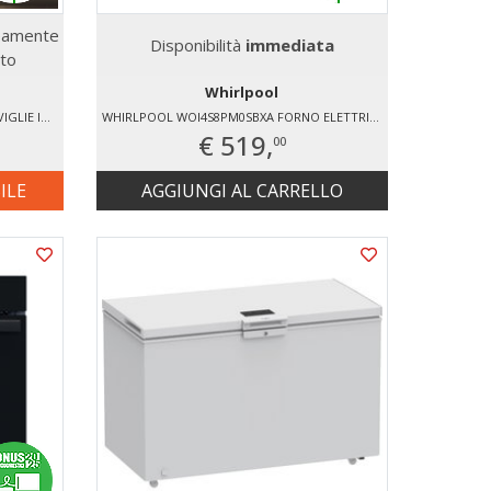
amente
Disponibilità
immediata
ito
Whirlpool
WHIRLPOOL WH7IA15AM6L0 LAVASTOVIGLIE INCASSO 15 COPERTI
WHIRLPOOL WOI4S8PM0SBXA FORNO ELETTRICO 0.65 KWH
€ 519,
00
ILE
AGGIUNGI AL CARRELLO