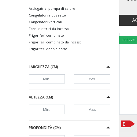
Asciugatrici pompa di calore
Congelatori a pozzetto
A
Congelatori verticali
Forni elettrici da incasso
Frigoriferi combinato
PREZZO
Frigoriferi combinato da incasso
Frigoriferi doppia porta
Lavastoviglie da incasso 45 cm
Lavastoviglie da incasso 60 cm
LARGHEZZA (CM)
Lavastoviglie slim
Lavastoviglie standard
Lavatrici carica frontale
Lavatrici carico dall'alto
Lavatrici slim
ALTEZZA (CM)
Microonde
Microonde da incasso
Piani cottura gas
Piani cottura induzione
PROFONDITÀ (CM)