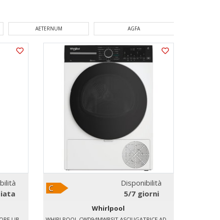
AGFA
AIPER
AK
bilità
Disponibilità
iata
5/7 giorni
Whirlpool
WHIRLPOOL WHFF6404X6E CONGELATORE LIBERA INSTALLAZIONE
WHIRLPOOL CWD94MWBSIT ASCIUGATRICE AD ESPULSIONE ARIA