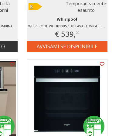
bilità
Temporaneamente
orni
esaurito
Whirlpool
WHIRLPOOL WHK26403XP6E1 FRIGO COMBINATO NO FROST
WHIRLPOOL WH6IB10BS7LA0 LAVASTOVIGLIE INCASSO 10 COPERTI
€ 539,
00
LO
AVVISAMI SE DISPONIBILE