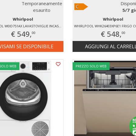
Temporaneamente
Disponi
esaurito
5/7 gi
Whirlpool
Whirlpool
WHIRLPOOL W0ID751AX LAVASTOVIGLIE INCASSO 14 COPERTI
€ 549,
€ 548,
00
00
VISAMI SE DISPONIBILE
AGGIUNGI AL CARREL
 SOLO WEB
PREZZO SOLO WEB