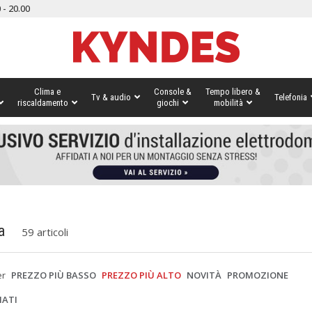
 - 20.00
Clima e
Console &
Tempo libero &
Tv & audio
Telefonia
riscaldamento
giochi
mobilità
a
59 articoli
er
PREZZO PIÙ BASSO
PREZZO PIÙ ALTO
NOVITÀ
PROMOZIONE
IATI