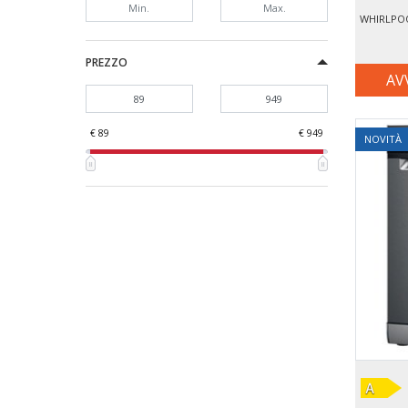
PREZZO
AV
€ 89
€ 949
NOVITÀ