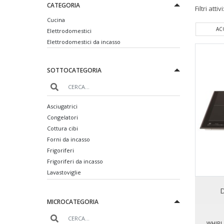
CATEGORIA
Filtri attivi
Cucina
ACER
ACQUA BREVETTI
Elettrodomestici
Elettrodomestici da incasso
SOTTOCATEGORIA
Asciugatrici
Congelatori
Cottura cibi
Forni da incasso
Frigoriferi
Frigoriferi da incasso
Lavastoviglie
Lavastoviglie da incasso
D
Lavatrici
MICROCATEGORIA
Piani cottura da incasso
WHIRL