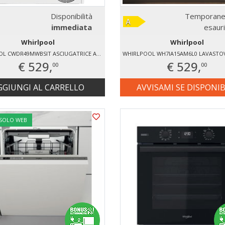
Disponibilità
Temporane
immediata
esaur
Whirlpool
Whirlpool
WHIRLPOOL CWDR49MWBSIT ASCIUGATRICE AD ESPULSIONE ARIA
€ 529,
€ 529,
00
00
GGIUNGI AL CARRELLO
AVVISAMI SE DISPONIB
 SOLO WEB