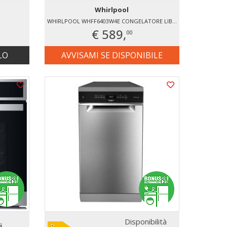
Whirlpool
WHIRLPOOL WHFF6403W4E CONGELATORE LIBERA INSTALLAZIONE
€ 589,
00
LO
AVVISAMI SE DISPONIBILE
Disponibilità
i