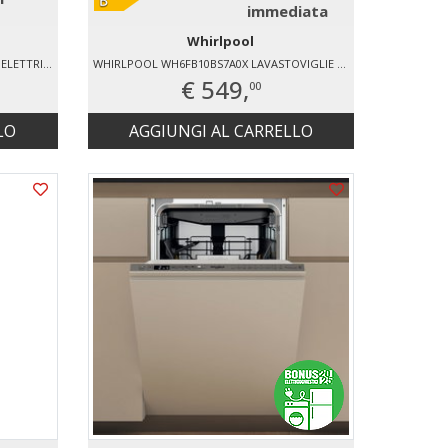
immediata
Whirlpool
WHIRLPOOL WOI4IS8PPM0SXA FORNO ELETTRICO
WHIRLPOOL WH6FB10BS7A0X LAVASTOVIGLIE LIBERA INSTALLAZIONE 10 COPERTI
€ 549,
00
LO
AGGIUNGI AL CARRELLO