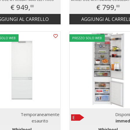
€ 949,
€ 799,
00
00
GGIUNGI AL CARRELLO
AGGIUNGI AL CARREL
 SOLO WEB
PREZZO SOLO WEB
Temporaneamente
Disponi
esaurito
immed
Whirlpool
Whirlpool