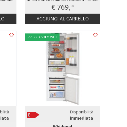
€ 769,
00
LO
AGGIUNGI AL CARRELLO
PREZZO SOLO WEB
bilità
Disponibilità
iata
immediata
Whirlpool