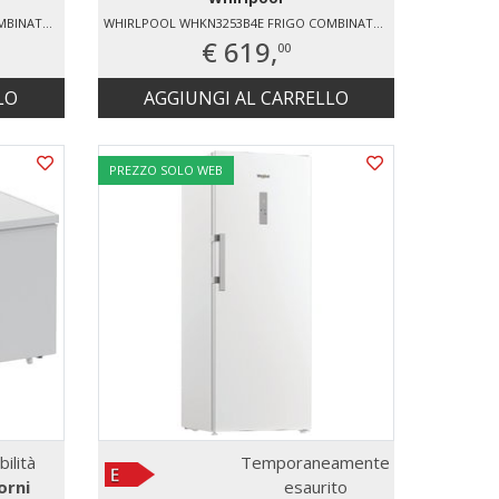
WHIRLPOOL WHKN3283B4E FRIGO COMBINATO NO FROST
WHIRLPOOL WHKN3253B4E FRIGO COMBINATO NO FROST
€ 619,
00
LO
AGGIUNGI AL CARRELLO
PREZZO SOLO WEB
bilità
Temporaneamente
orni
esaurito