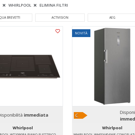
:
WHIRLPOOL
ELIMINA FILTRI
ACTIVISION
AEG
AETERNUM
NOVITÀ
Disponi
isponibilità
immediata
immed
Whirlpool
Whirlpool
POOL WT1090BA PIANO ELETTRICO