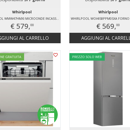
Whirlpool
Whirlpool
WHIRLPOOL WMW47HMXI MICROONDE INCASSO 900 W
€ 579,
€ 569,
00
00
GGIUNGI AL CARRELLO
AGGIUNGI AL CARREL
ONE GRATUITA
PREZZO SOLO WEB