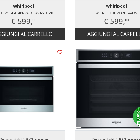
Whirlpool
Whirlpool
WHIRLPOOL WH7FA14BN7A0X LAVASTOVIGLIE LIBERA INSTALLAZIONE 14 COPERTI
WHIRLPOOL W3RHS44EW
€ 599,
€ 599,
00
00
GGIUNGI AL CARRELLO
AGGIUNGI AL CARREL
Disponibilità
5/7 giorni
Disponibilità
5/7 giorn