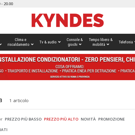
 - 20.00
Clima e
Console &
Tempo libero &
Tv & audio
Telefonia
riscaldamento
giochi
mobilità
a
1 articolo
er
PREZZO PIÙ BASSO
PREZZO PIÙ ALTO
NOVITÀ
PROMOZIONE
IATI