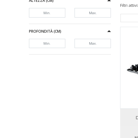
ALTEZZA (CM)
Filtri attivi
2 EMMECLIMA
2 K
PROFONDITÀ (CM)
D
M