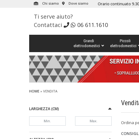
Chi siamo
Dove siamo
Orario continuato 9.30
Ti serve aiuto?
Contattaci
06 611.1610
Grandi
Piccoli
elettrodomestici
elettrodomestici
HOME
» VENDITA
Vendit
LARGHEZZA (CM)
Ordina p
CONSIGL