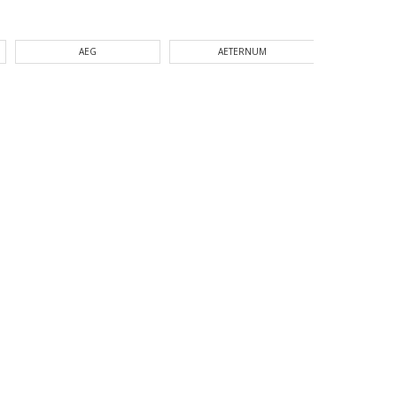
AEG
AETERNUM
AG