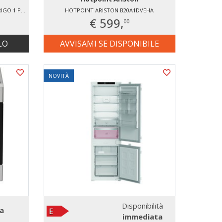
HOTPOINT ARISTON HASD18A011A1 FRIGO 1 PORTA VENTILATO
HOTPOINT ARISTON B20A1DVEHA
€ 599,
00
LO
AVVISAMI SE DISPONIBILE
NOVITÀ
Disponibilità
a
immediata