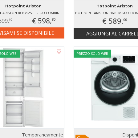
Hotpoint Ariston
Hotpoint Ariston
HOTPOINT ARISTON BCB75251 FRIGO COMBINATO STATICO
€ 598,
€ 589,
699,
00
80
00
VISAMI SE DISPONIBILE
AGGIUNGI AL CARREL
 SOLO WEB
PREZZO SOLO WEB
Temporaneamente
Disponi