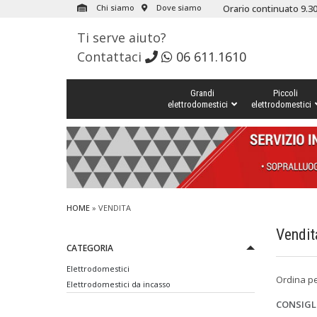
Chi siamo
Dove siamo
Orario continuato 9.30
Ti serve aiuto?
Contattaci
06 611.1610
Grandi
Piccoli
elettrodomestici
elettrodomestici
HOME
» VENDITA
Vendit
CATEGORIA
Elettrodomestici
Ordina p
Elettrodomestici da incasso
CONSIGL