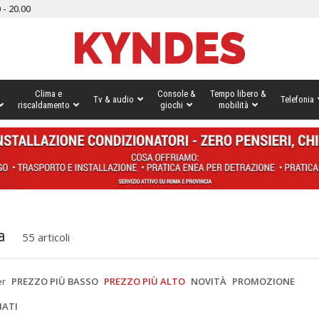
 - 20.00
Clima e
Console &
Tempo libero &
Tv & audio
Telefonia
riscaldamento
giochi
mobilità
a
55 articoli
er
PREZZO PIÙ BASSO
PREZZO PIÙ ALTO
NOVITÀ
PROMOZIONE
IATI