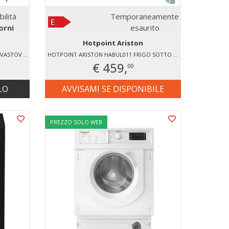
bilità
Temporaneamente
orni
esaurito
Hotpoint Ariston
HOTPOINT ARISTON HA6IA14BN7A0 LAVASTOVIGLIE INCASSO 14 COPERTI
HOTPOINT ARISTON HABUL011 FRIGO SOTTO - TAVOLO STATICO
€ 459,
00
LO
AVVISAMI SE DISPONIBILE
PREZZO SOLO WEB