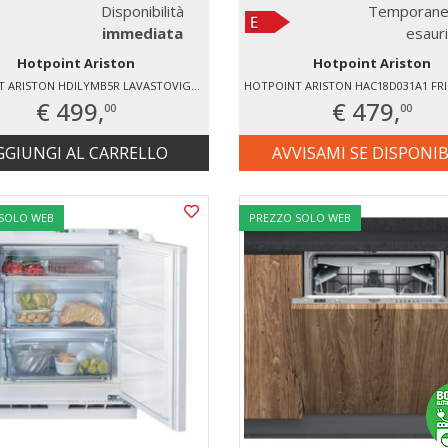
Disponibilità
Temporane
immediata
esaur
Hotpoint Ariston
Hotpoint Ariston
HOTPOINT ARISTON HDILYMB5R LAVASTOVIGLIE INCASSO 15 COPERTI
€ 499,
€ 479,
00
00
GGIUNGI AL CARRELLO
AVVISAMI SE DISPONIB
 SOLO WEB
PREZZO SOLO WEB