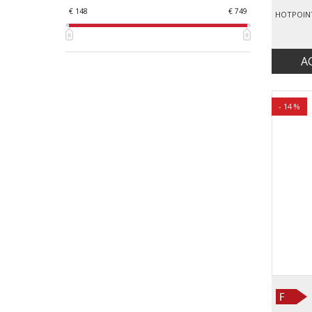
€ 148
€ 749
A
- 14 %