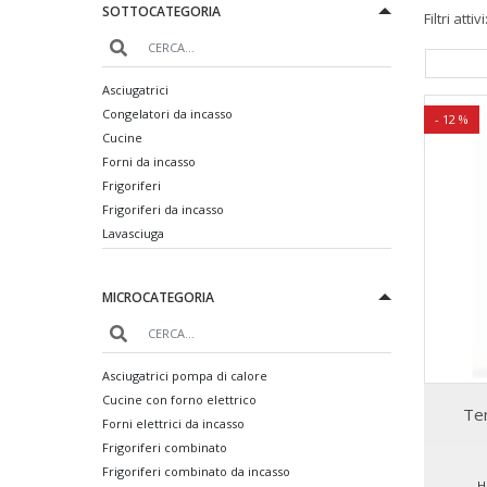
SOTTOCATEGORIA
Filtri attivi
2 EMMECLIMA
2 K
Asciugatrici
Congelatori da incasso
- 12 %
Cucine
Forni da incasso
Frigoriferi
Frigoriferi da incasso
Lavasciuga
Lavastoviglie
Lavastoviglie da incasso
MICROCATEGORIA
Lavatrici
Lavatrici da incasso
Piani cottura da incasso
Asciugatrici pompa di calore
Cucine con forno elettrico
Te
Forni elettrici da incasso
Frigoriferi combinato
Frigoriferi combinato da incasso
H