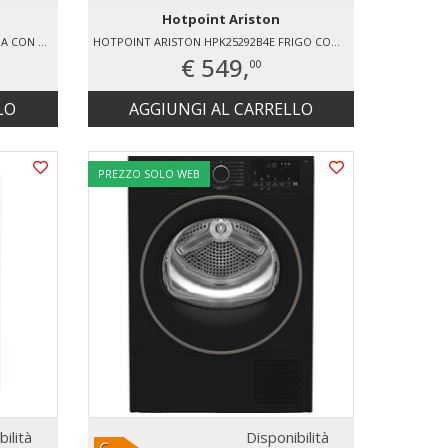
Hotpoint Ariston
HOTPOINT ARISTON H6I8LMSAX CUCINA CON PIANO ELETTRICO FORNO ELETTRICO
HOTPOINT ARISTON HPK25292B4E FRIGO COMBINATO NO FROST
€ 549,
00
LO
AGGIUNGI AL CARRELLO
PREZZO SOLO WEB
bilità
Disponibilità