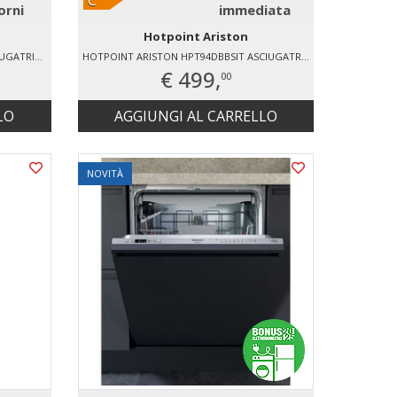
orni
immediata
Hotpoint Ariston
HOTPOINT ARISTON HPT94DBSIT ASCIUGATRICE AD ESPULSIONE ARIA
HOTPOINT ARISTON HPT94DBBSIT ASCIUGATRICE AD ESPULSIONE ARIA
€ 499,
00
LO
AGGIUNGI AL CARRELLO
NOVITÀ