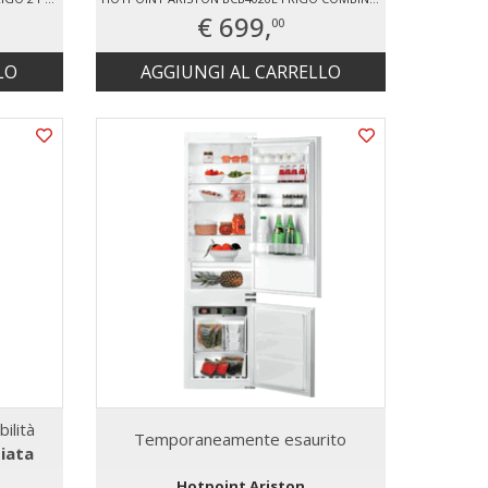
€ 699,
00
LO
AGGIUNGI AL CARRELLO
bilità
Temporaneamente esaurito
iata
Hotpoint Ariston