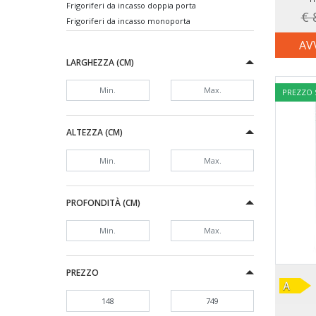
Frigoriferi da incasso doppia porta
€ 
Frigoriferi da incasso monoporta
Frigoriferi da tavolo da incasso
AV
Lavastoviglie da incasso 60 cm
LARGHEZZA (CM)
Lavastoviglie slim
Lavatrici carica frontale
PREZZO
Lavatrici carico dall'alto
Piani cottura gas
Piani cottura induzione
ALTEZZA (CM)
PROFONDITÀ (CM)
PREZZO