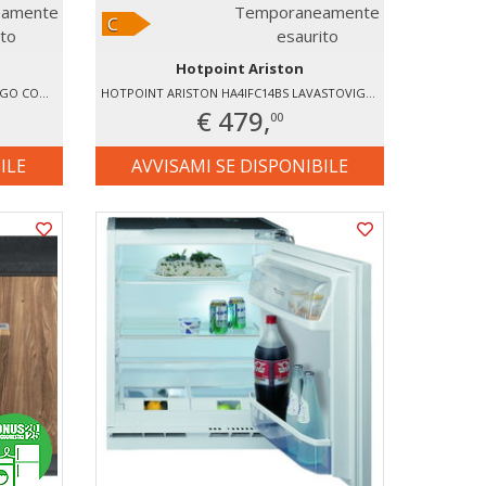
amente
Temporaneamente
ito
esaurito
Hotpoint Ariston
HOTPOINT ARISTON HAC18D031A1 FRIGO COMBINATO VENTILATO
HOTPOINT ARISTON HA4IFC14BS LAVASTOVIGLIE INCASSO 14 COPERTI
€ 479,
00
ILE
AVVISAMI SE DISPONIBILE