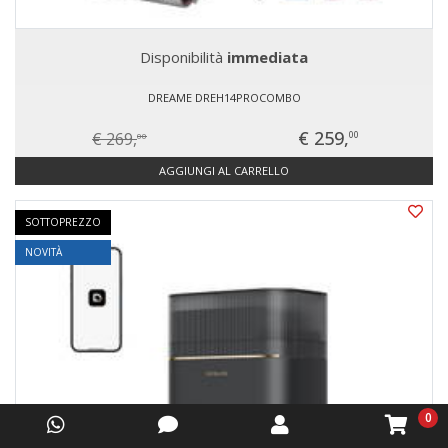
Disponibilità
immediata
DREAME DREH14PROCOMBO
€ 259,
€ 269,
00
00
AGGIUNGI AL CARRELLO
SOTTOPREZZO
NOVITÀ
0