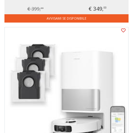
€ 349,
€ 399,
00
00
AVVISAMI SE DISPONIBILE