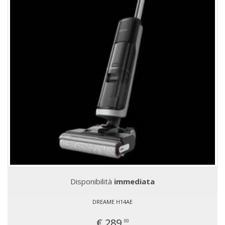
Disponibilità
immediata
DREAME H14AE
€ 289,
00