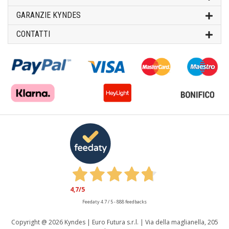
GARANZIE KYNDES
CONTATTI
4,7
/5
Feedaty
4.7
/
5
-
888
feedbacks
Copyright @
2026 Kyndes | Euro Futura s.r.l. | Via della maglianella, 205