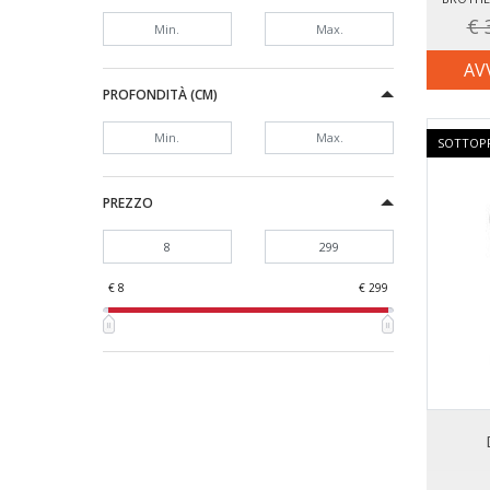
€ 
AV
PROFONDITÀ (CM)
SOTTOP
PREZZO
€ 8
€ 299