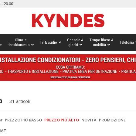
 - 20.00
Clima e
Console &
Tempo libero &
Tv & audio
Telefonia
riscaldamento
giochi
mobilità
a
31 articoli
er
PREZZO PIÙ BASSO
PREZZO PIÙ ALTO
NOVITÀ
PROMOZIONE
IATI