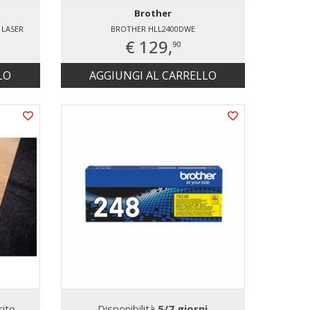
Brother
 LASER
BROTHER HLL2400DWE
€ 129,
90
LO
AGGIUNGI AL CARRELLO
ito
Disponibilità
5/7 giorni