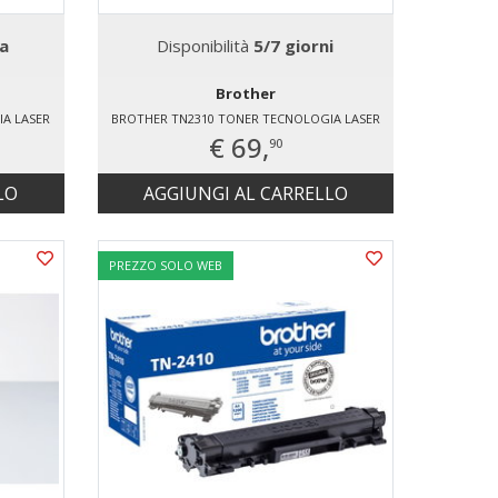
a
Disponibilità
5/7 giorni
Brother
A LASER
BROTHER TN2310 TONER TECNOLOGIA LASER
€ 69,
90
LO
AGGIUNGI AL CARRELLO
PREZZO SOLO WEB