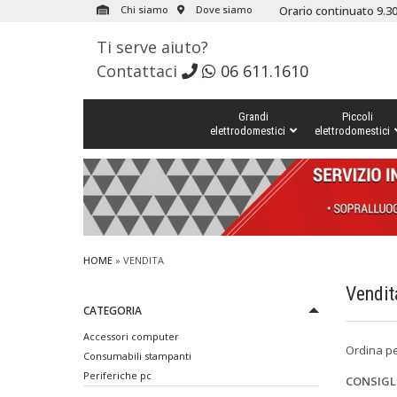
Chi siamo
Dove siamo
Orario continuato 9.30
Ti serve aiuto?
Contattaci
06 611.1610
Grandi
Piccoli
elettrodomestici
elettrodomestici
HOME
» VENDITA
Vendit
CATEGORIA
Accessori computer
Ordina p
Consumabili stampanti
Periferiche pc
CONSIGL