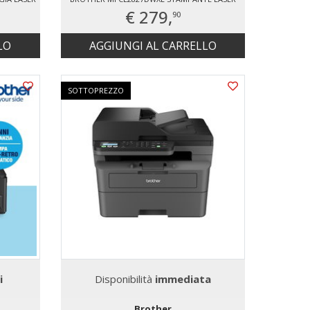
€ 279,
90
LO
AGGIUNGI AL CARRELLO
SOTTOPREZZO
i
Disponibilità
immediata
Brother