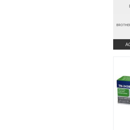
BROTHER
A