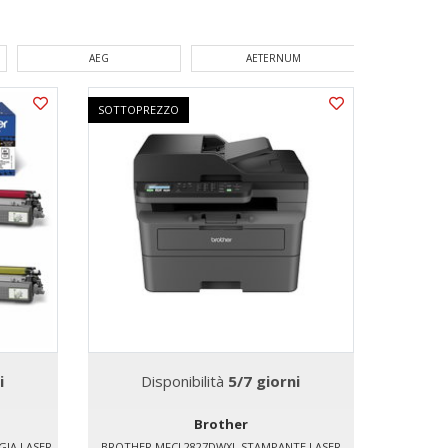
AEG
AETERNUM
AG
SOTTOPREZZO
i
Disponibilità
5/7 giorni
Brother
IA LASER
BROTHER MFCL2827DWXL STAMPANTE LASER