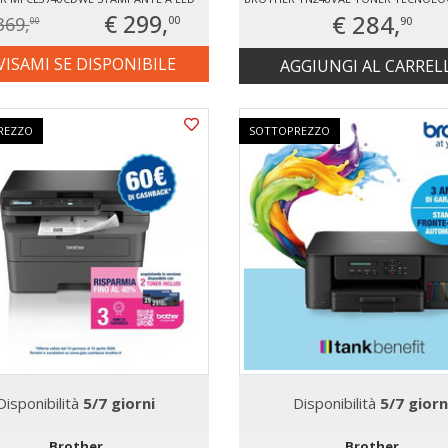
€ 299,
€ 284,
369,
90
00
00
VISAMI SE DISPONIBILE
AGGIUNGI AL CARREL
REZZO
SOTTOPREZZO
Disponibilità
5/7 giorni
Disponibilità
5/7 giorn
Brother
Brother