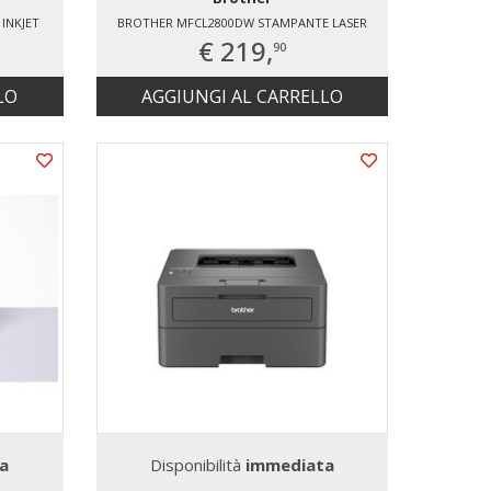
INKJET
BROTHER MFCL2800DW STAMPANTE LASER
€ 219,
90
LO
AGGIUNGI AL CARRELLO
a
Disponibilità
immediata