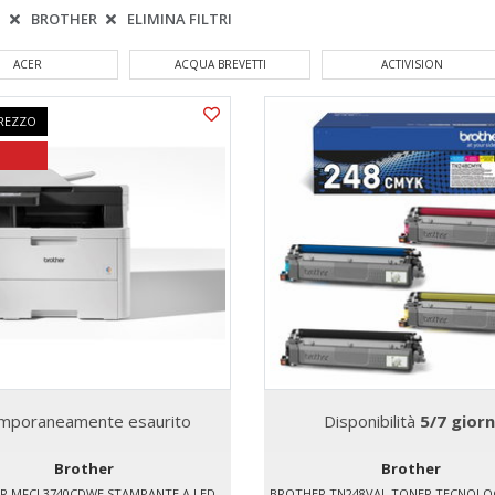
:
BROTHER
ELIMINA FILTRI
ACER
ACQUA BREVETTI
ACTIVISION
REZZO
mporaneamente esaurito
Disponibilità
5/7 giorn
Brother
Brother
R MFCL3740CDWE STAMPANTE A LED
BROTHER TN248VAL TONER TECNOLOG