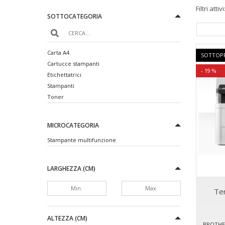
Filtri attivi
SOTTOCATEGORIA
2 EMMECLIMA
2 K
Carta A4
SOTTOP
Cartucce stampanti
- 19 %
Etichettatrici
Stampanti
Toner
MICROCATEGORIA
Stampante multifunzione
LARGHEZZA (CM)
Te
ALTEZZA (CM)
BROTHE