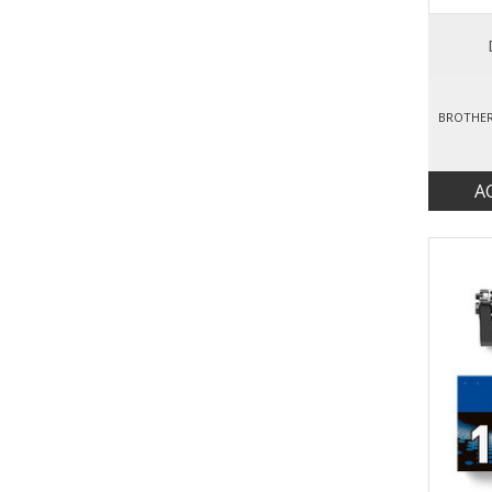
BROTHER
A