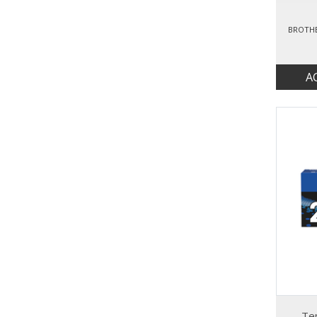
BROTHE
A
Te