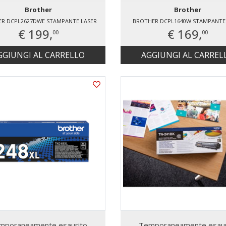
Brother
Brother
R DCPL2627DWE STAMPANTE LASER
BROTHER DCPL1640W STAMPANTE
€ 199,
€ 169,
00
00
GGIUNGI AL CARRELLO
AGGIUNGI AL CARREL
mporaneamente esaurito
Temporaneamente esaur