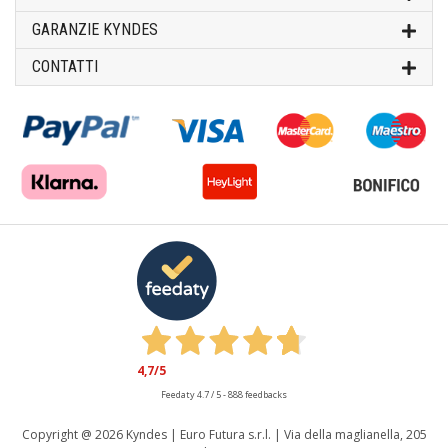
GARANZIE KYNDES
CONTATTI
4,7
/5
Feedaty
4.7
/
5
-
888
feedbacks
Copyright @
2026 Kyndes | Euro Futura s.r.l. | Via della maglianella, 205